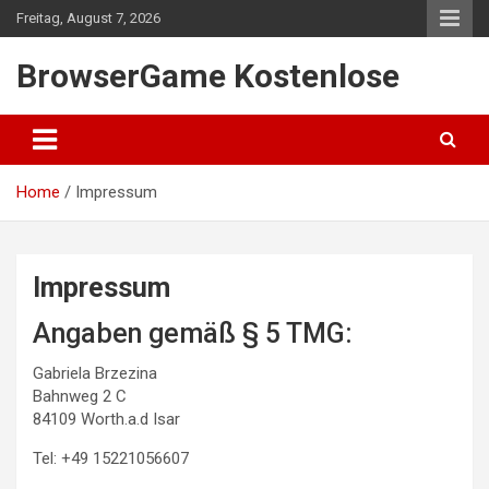
Skip
Freitag, August 7, 2026
to
content
BrowserGame Kostenlose
Home
Impressum
Impressum
Angaben gemäß § 5 TMG:
Gabriela Brzezina
Bahnweg 2 C
84109 Worth.a.d Isar
Tel: +49 15221056607