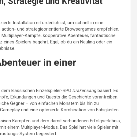
 Strategie und Kreativität
erte Installation erforderlich ist, um schnell in eine
s action- und strategieorientierte Browsergames empfehlen,
en Multiplayer-Kämpfe, kooperative Abenteuer, fantastische
ines Spielers begehrt. Egal, ob du ein Neuling oder ein
ebnisse.
Abenteuer in einer
 dem klassischen Einzelspieler-RPG
Drakensang
basiert. Es
Kämpfe, Erkundungen und Quests die Geschichte vorantreiben.
reiche Gegner – von einfachen Monstern bis hin zu
Gameplay und eine optimierte Kombination von Fähigkeiten.
tensiven Kämpfen und dem damit verbundenen Erfolgserlebnis,
it einem Multiplayer-Modus. Das Spiel hat viele Spieler mit
rüstungs-System begeistert.