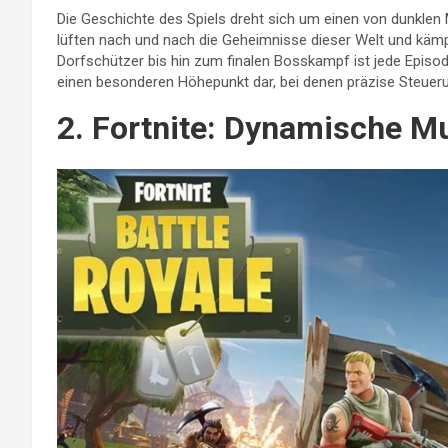
Die Geschichte des Spiels dreht sich um einen von dunklen
lüften nach und nach die Geheimnisse dieser Welt und käm
Dorfschützer bis hin zum finalen Bosskampf ist jede Episo
einen besonderen Höhepunkt dar, bei denen präzise Steueru
2. Fortnite: Dynamische Mu