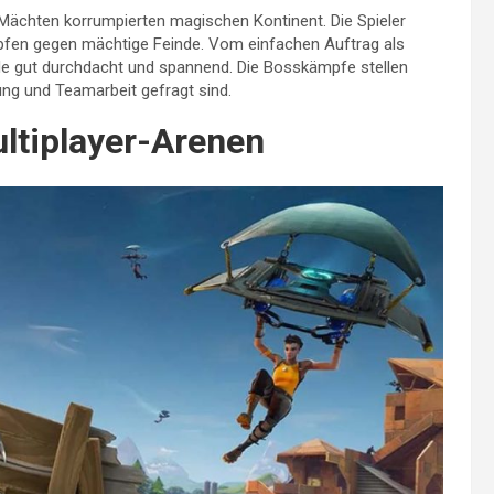
 Mächten korrumpierten magischen Kontinent. Die Spieler
pfen gegen mächtige Feinde. Vom einfachen Auftrag als
de gut durchdacht und spannend. Die Bosskämpfe stellen
ng und Teamarbeit gefragt sind.
ltiplayer-Arenen