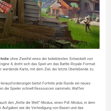
rtnite
ohne Zweifel eines der beliebtesten. Entwickelt von
ngine 4, dreht sich das Spiel um das Battle-Royale-Format.
r werdende Karte, mit dem Ziel, der letzte Überlebende zu
 Herausforderungen bietet Fortnite jede Runde ein neues
n die Spieler schnell Ressourcen sammeln, Waffen
auch den „Rette die Welt“-Modus, einen PvE-Modus, in dem
e Aufgaben wie die Verteidigung von Basen und das