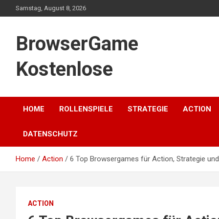
Skip
Samstag, August 8, 2026
to
content
BrowserGame
Kostenlose
HOME
ROLLENSPIELE
STRATEGIE
ACTION
DATENSCHUTZ
Home
Action
6 Top Browsergames für Action, Strategie und 
ACTION