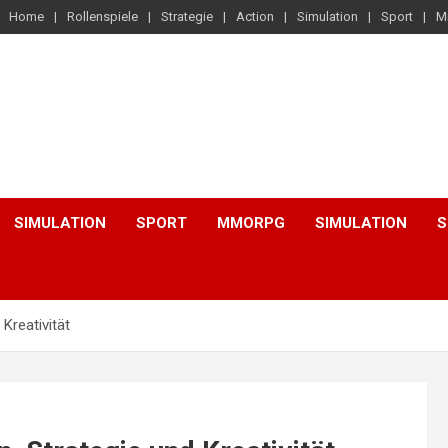
Home
Rollenspiele
Strategie
Action
Simulation
Sport
M
SIMULATION
SPORT
MMORPG
SIMULATION
S
Kreativität