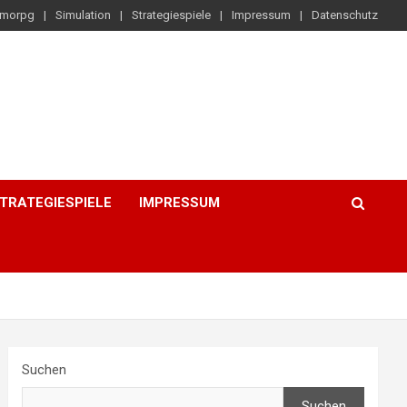
morpg
Simulation
Strategiespiele
Impressum
Datenschutz
TRATEGIESPIELE
IMPRESSUM
Suchen
Suchen