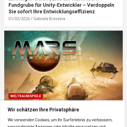
Fundgrube für Unity-Entwickler – Verdoppeln
Sie sofort Ihre Entwicklungseffizienz
01/02/2026
Gabriela Brzezina
WELTRAUMSPIELE
Top Weltraum-Browser-Spiele: Erkunde, baue
Wir schätzen Ihre Privatsphäre
und kämpfe im Universum
Wir verwenden Cookies, um Ihr Surferlebnis zu verbessern,
30/01/2026
Gabriela
personalisierte Anzeigen oder Inhalte einzusetzen und