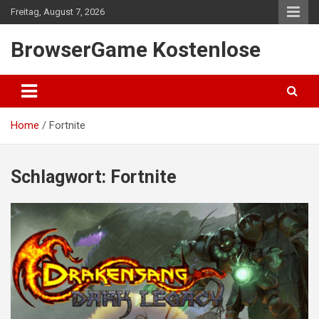
Skip
Freitag, August 7, 2026
to
content
BrowserGame Kostenlose
Home
Fortnite
Schlagwort:
Fortnite