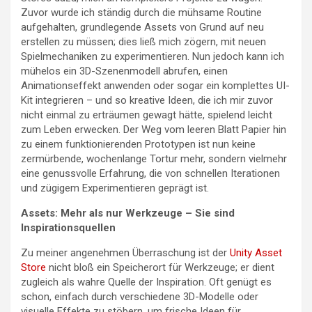
Zuvor wurde ich ständig durch die mühsame Routine
aufgehalten, grundlegende Assets von Grund auf neu
erstellen zu müssen; dies ließ mich zögern, mit neuen
Spielmechaniken zu experimentieren. Nun jedoch kann ich
mühelos ein 3D-Szenenmodell abrufen, einen
Animationseffekt anwenden oder sogar ein komplettes UI-
Kit integrieren – und so kreative Ideen, die ich mir zuvor
nicht einmal zu erträumen gewagt hätte, spielend leicht
zum Leben erwecken. Der Weg vom leeren Blatt Papier hin
zu einem funktionierenden Prototypen ist nun keine
zermürbende, wochenlange Tortur mehr, sondern vielmehr
eine genussvolle Erfahrung, die von schnellen Iterationen
und zügigem Experimentieren geprägt ist.
Assets: Mehr als nur Werkzeuge – Sie sind
Inspirationsquellen
Zu meiner angenehmen Überraschung ist der
Unity Asset
Store
nicht bloß ein Speicherort für Werkzeuge; er dient
zugleich als wahre Quelle der Inspiration. Oft genügt es
schon, einfach durch verschiedene 3D-Modelle oder
visuelle Effekte zu stöbern, um frische Ideen für