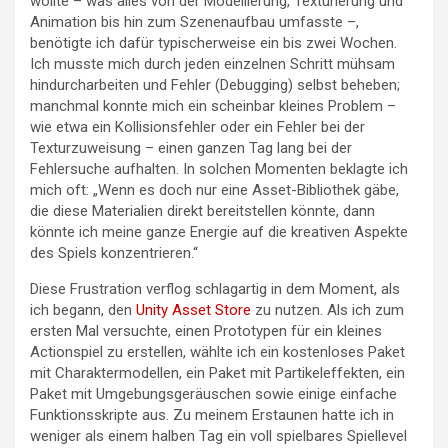
wollte – was alles von der Modellierung, Texturierung und
Animation bis hin zum Szenenaufbau umfasste –,
benötigte ich dafür typischerweise ein bis zwei Wochen.
Ich musste mich durch jeden einzelnen Schritt mühsam
hindurcharbeiten und Fehler (Debugging) selbst beheben;
manchmal konnte mich ein scheinbar kleines Problem –
wie etwa ein Kollisionsfehler oder ein Fehler bei der
Texturzuweisung – einen ganzen Tag lang bei der
Fehlersuche aufhalten. In solchen Momenten beklagte ich
mich oft: „Wenn es doch nur eine Asset-Bibliothek gäbe,
die diese Materialien direkt bereitstellen könnte, dann
könnte ich meine ganze Energie auf die kreativen Aspekte
des Spiels konzentrieren.“
Diese Frustration verflog schlagartig in dem Moment, als
ich begann, den
Unity Asset Store
zu nutzen. Als ich zum
ersten Mal versuchte, einen Prototypen für ein kleines
Actionspiel zu erstellen, wählte ich ein kostenloses Paket
mit Charaktermodellen, ein Paket mit Partikeleffekten, ein
Paket mit Umgebungsgeräuschen sowie einige einfache
Funktionsskripte aus. Zu meinem Erstaunen hatte ich in
weniger als einem halben Tag ein voll spielbares Spiellevel