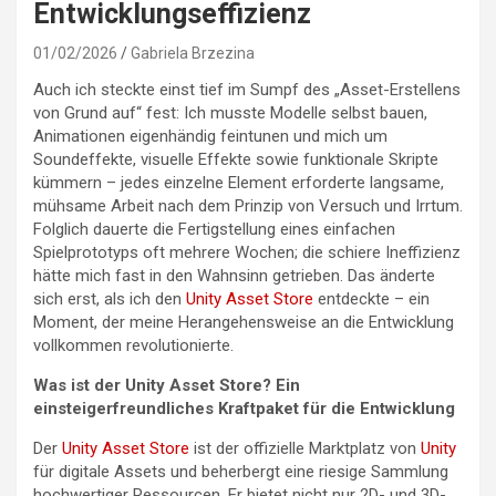
Entwicklungseffizienz
01/02/2026
Gabriela Brzezina
Auch ich steckte einst tief im Sumpf des „Asset-Erstellens
von Grund auf“ fest: Ich musste Modelle selbst bauen,
Animationen eigenhändig feintunen und mich um
Soundeffekte, visuelle Effekte sowie funktionale Skripte
kümmern – jedes einzelne Element erforderte langsame,
mühsame Arbeit nach dem Prinzip von Versuch und Irrtum.
Folglich dauerte die Fertigstellung eines einfachen
Spielprototyps oft mehrere Wochen; die schiere Ineffizienz
hätte mich fast in den Wahnsinn getrieben. Das änderte
sich erst, als ich den
Unity Asset Store
entdeckte – ein
Moment, der meine Herangehensweise an die Entwicklung
vollkommen revolutionierte.
Was ist der Unity Asset Store? Ein
einsteigerfreundliches Kraftpaket für die Entwicklung
Der
Unity Asset Store
ist der offizielle Marktplatz von
Unity
für digitale Assets und beherbergt eine riesige Sammlung
hochwertiger Ressourcen. Er bietet nicht nur 2D- und 3D-