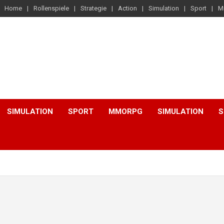
Home
Rollenspiele
Strategie
Action
Simulation
Sport
M
SIMULATION
SPORT
MMORPG
SIMULATION
S