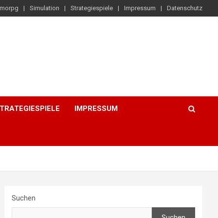
morpg
Simulation
Strategiespiele
Impressum
Datenschutz
TRATEGIESPIELE
IMPRESSUM
Suchen
Suchen