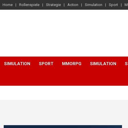
Home
Rollenspiele
Strategie
Action
Simulation
Sport
M
SIMULATION
SPORT
MMORPG
SIMULATION
S