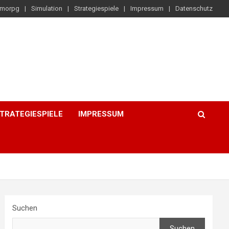
morpg
Simulation
Strategiespiele
Impressum
Datenschutz
TRATEGIESPIELE
IMPRESSUM
Suchen
Suchen