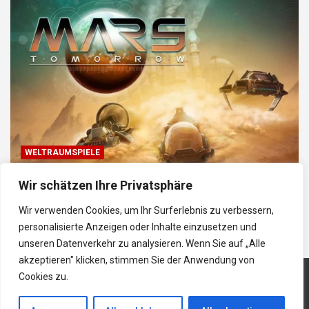
WELTRAUMSPIELE
Top Weltraum-Browser-Spiele: Erkunde, baue
Wir schätzen Ihre Privatsphäre
und kämpfe im Universum
Wir verwenden Cookies, um Ihr Surferlebnis zu verbessern,
30/01/2026
Gabriela
personalisierte Anzeigen oder Inhalte einzusetzen und
unseren Datenverkehr zu analysieren. Wenn Sie auf „Alle
akzeptieren" klicken, stimmen Sie der Anwendung von
Cookies zu.
Copyright © 2026
BrowserGame Kostenlose
Impressum
|
Datenschutz
|
Theme by:
Theme Horse