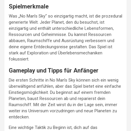
Spielmerkmale
Was „No Man’s Sky“ so einzigartig macht, ist die prozedural
generierte Welt. Jeder Planet, den du besuchst, ist
einzigartig und enthält unterschiedliche Lebensformen,
Ressourcen und Geheimnisse. Du kannst Ressourcen
abbauen, Raumschiffe und Ausrüstung verbessern und
deine eigene Entdeckungsreise gestalten. Das Spiel ist
stark auf Exploration und Überlebensmechaniken
fokussiert.
Gameplay und Tipps für Anfänger
Die ersten Schritte in No Man’s Sky können sich ein wenig
überwältigend anfühlen, aber das Spiel bietet eine einfache
Einstiegsmöglichkeit. Du beginnst auf einem fremden
Planeten, baust Ressourcen ab und reparierst dein
Raumschiff. Mit der Zeit wirst du in der Lage sein, immer
weiter ins Universum vorzudringen und neue Planeten zu
entdecken.
Eine wichtige Taktik zu Beginn ist, dich auf das