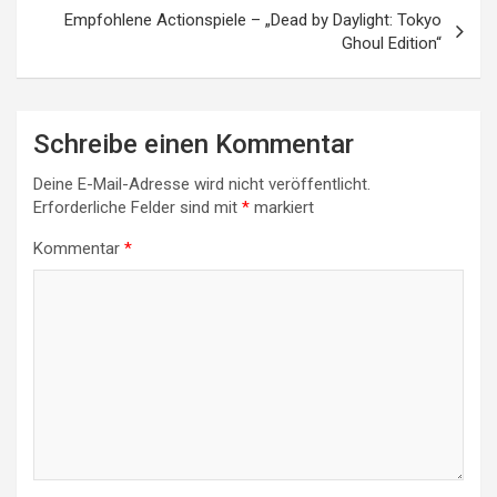
Empfohlene Actionspiele – „Dead by Daylight: Tokyo
Ghoul Edition“
Schreibe einen Kommentar
Deine E-Mail-Adresse wird nicht veröffentlicht.
Erforderliche Felder sind mit
*
markiert
Kommentar
*