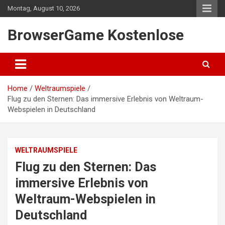
Skip
Montag, August 10, 2026
to
content
BrowserGame Kostenlose
Home
Weltraumspiele
Flug zu den Sternen: Das immersive Erlebnis von Weltraum-
Webspielen in Deutschland
WELTRAUMSPIELE
Flug zu den Sternen: Das
immersive Erlebnis von
Weltraum-Webspielen in
Deutschland