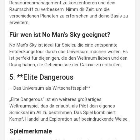
Ressourcenmanagement zu konzentrieren und dein
Raumschiff zu verbessern. Nimm dir Zeit, um die
verschiedenen Planeten zu erforschen und deine Basis zu
erweitern.
Für wen ist No Man’s Sky geeignet?
No Man’s Sky ist ideal für Spieler, die eine entspannte
Entdeckungstour durch das Universum machen wollen. Es
ist perfekt für diejenigen, die den Weltraum lieben und den
Drang haben, die Geheimnisse der Galaxie zu enthüllen.
5. **Elite Dangerous
– Das Universum als Wirtschaftsspiel**
„Elite Dangerous“ ist ein weiteres großartiges
Weltraumspiel, das dir erlaubt, als Pilot dein eigenes
Schicksal im All zu bestimmen. Das Spiel kombiniert
Kampf, Handel und Exploration auf beeindruckende Weise.
Spielmerkmale