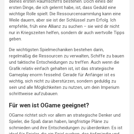
deines ersten Raumschiffs bestehen. Doch eines der
ersten Dinge, die ich gelernt habe, ist, dass Geduld eine
wichtige Rolle spielt. Die Ressourcensammlung kann eine
Weile dauern, aber sie ist der Schlüssel zum Erfolg. Ich
empfehle, früh eine Allianz zu suchen – sie wird dir nicht
nur in Kriegszeiten helfen, sondern dir auch wertvolle Tipps
geben.
Die wichtigsten Spielmechaniken bestehen darin,
regelmäßig die Ressourcen zu verwalten, Schiffe zu bauen
und taktische Entscheidungen zu treffen. Auch wenn die
Grafik relativ einfach gehalten ist, ist das strategische
Gameplay enorm fesselnd. Gerade für Anfänger ist es
wichtig, sich nicht zu überstürzen, sondern geduldig zu
sein und alle Möglichkeiten zu nutzen, um dein Imperium
schrittweise aufzubauen.
Für wen ist OGame geeignet?
OGame richtet sich vor allem an strategische Denker und
Spieler, die Spaß daran haben, langfristige Pläne zu
schmieden und ihre Entscheidungen zu überdenken. Es ist
ideal für Spieler, die ein Spiel suchen, das tiefgründig und