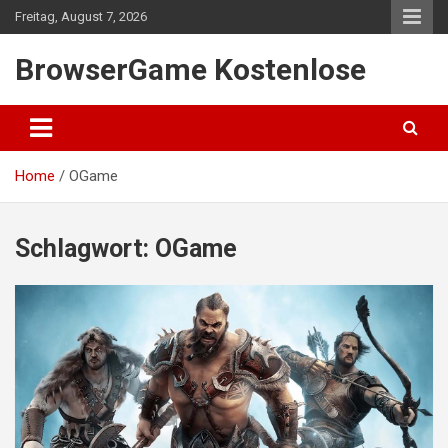
Skip
Freitag, August 7, 2026
to
content
BrowserGame Kostenlose
Home
OGame
Schlagwort:
OGame