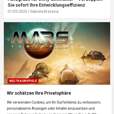
Sie sofort Ihre Entwicklungseffizienz
01/02/2026
Gabriela Brzezina
WELTRAUMSPIELE
Top Weltraum-Browser-Spiele: Erkunde, baue
Wir schätzen Ihre Privatsphäre
und kämpfe im Universum
Wir verwenden Cookies, um Ihr Surferlebnis zu verbessern,
30/01/2026
Gabriela
personalisierte Anzeigen oder Inhalte einzusetzen und