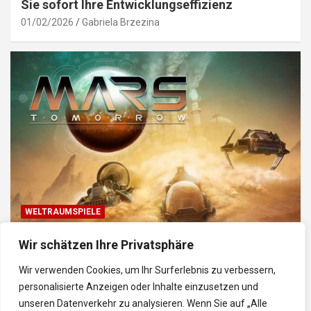
Sie sofort Ihre Entwicklungseffizienz
01/02/2026
Gabriela Brzezina
WELTRAUMSPIELE
Top Weltraum-Browser-Spiele: Erkunde, baue
Wir schätzen Ihre Privatsphäre
und kämpfe im Universum
Wir verwenden Cookies, um Ihr Surferlebnis zu verbessern,
30/01/2026
Gabriela
personalisierte Anzeigen oder Inhalte einzusetzen und
unseren Datenverkehr zu analysieren. Wenn Sie auf „Alle