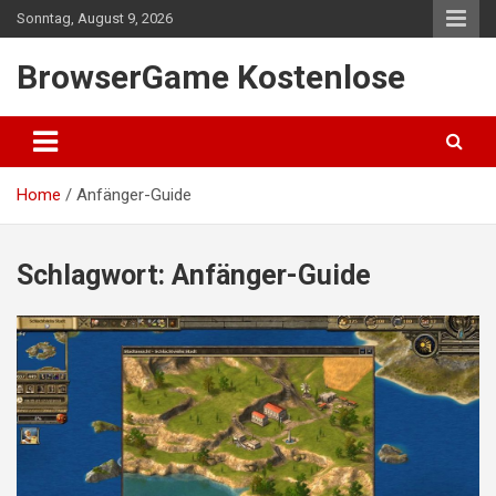
Skip
Sonntag, August 9, 2026
to
content
BrowserGame Kostenlose
Home
Anfänger-Guide
Schlagwort:
Anfänger-Guide