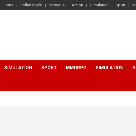
Home
Rollenspiele
Strategie
Action
Simulation
Sport
M
SIMULATION
SPORT
MMORPG
SIMULATION
S