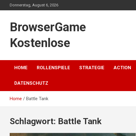
Skip
Donnerstag, August 6, 2026
to
content
BrowserGame
Kostenlose
HOME
ROLLENSPIELE
STRATEGIE
ACTION
DATENSCHUTZ
Home
Battle Tank
Schlagwort:
Battle Tank