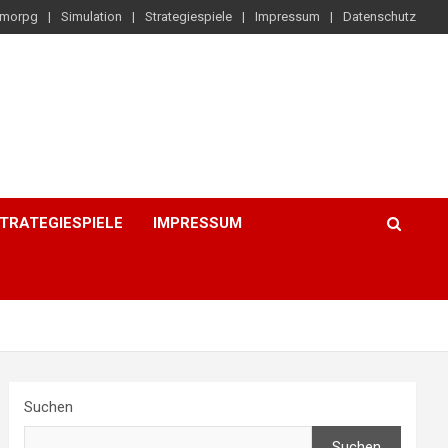
morpg
Simulation
Strategiespiele
Impressum
Datenschutz
TRATEGIESPIELE
IMPRESSUM
Suchen
Suchen