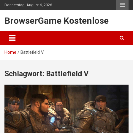
Skip
Donnerstag, August 6, 2026
to
content
BrowserGame Kostenlose
Home
Battlefield V
Schlagwort:
Battlefield V