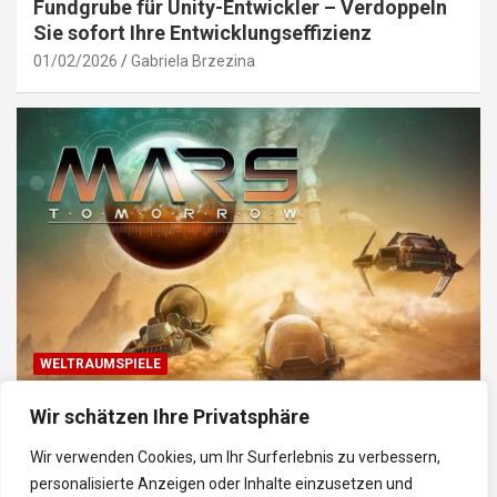
Fundgrube für Unity-Entwickler – Verdoppeln
Sie sofort Ihre Entwicklungseffizienz
01/02/2026
Gabriela Brzezina
WELTRAUMSPIELE
Top Weltraum-Browser-Spiele: Erkunde, baue
Wir schätzen Ihre Privatsphäre
und kämpfe im Universum
Wir verwenden Cookies, um Ihr Surferlebnis zu verbessern,
30/01/2026
Gabriela
personalisierte Anzeigen oder Inhalte einzusetzen und