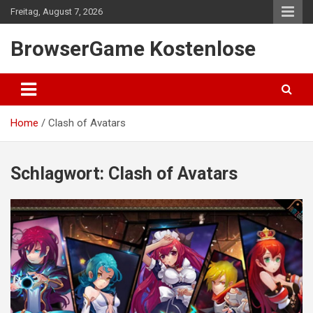
Skip
Freitag, August 7, 2026
to
content
BrowserGame Kostenlose
Home
Clash of Avatars
Schlagwort:
Clash of Avatars