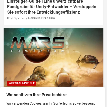
Einsteiger-Guide | Eine unverzichtbare
Fundgrube für Unity-Entwickler – Verdoppeln
Sie sofort Ihre Entwicklungseffizienz
01/02/2026
Gabriela Brzezina
WELTRAUMSPIELE
Top Weltraum-Browser-Spiele: Erkunde, baue
Wir schätzen Ihre Privatsphäre
und kämpfe im Universum
Wir verwenden Cookies, um Ihr Surferlebnis zu verbessern,
30/01/2026
Gabriela