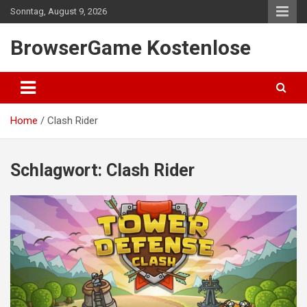
Skip
Sonntag, August 9, 2026
to
content
BrowserGame Kostenlose
Home
Clash Rider
Schlagwort:
Clash Rider