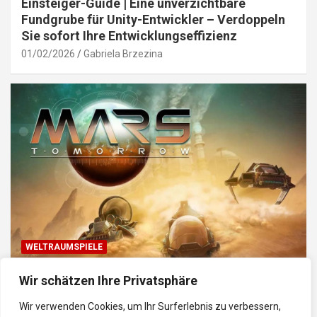
Einsteiger-Guide | Eine unverzichtbare
Fundgrube für Unity-Entwickler – Verdoppeln
Sie sofort Ihre Entwicklungseffizienz
01/02/2026
Gabriela Brzezina
WELTRAUMSPIELE
Top Weltraum-Browser-Spiele: Erkunde, baue
Wir schätzen Ihre Privatsphäre
und kämpfe im Universum
Wir verwenden Cookies, um Ihr Surferlebnis zu verbessern,
30/01/2026
Gabriela