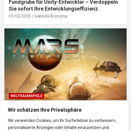
Fundgrube für Unity-Entwickler – Verdoppeln
Sie sofort Ihre Entwicklungseffizienz
01/02/2026
Gabriela Brzezina
WELTRAUMSPIELE
Top Weltraum-Browser-Spiele: Erkunde, baue
Wir schätzen Ihre Privatsphäre
und kämpfe im Universum
Wir verwenden Cookies, um Ihr Surferlebnis zu verbessern,
30/01/2026
Gabriela
personalisierte Anzeigen oder Inhalte einzusetzen und