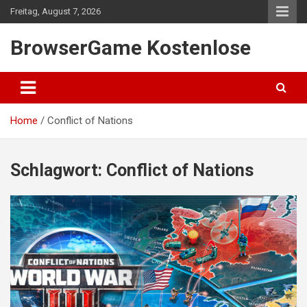
Skip
Freitag, August 7, 2026
to
content
BrowserGame Kostenlose
Home
Conflict of Nations
Schlagwort:
Conflict of Nations