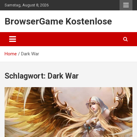
Skip
Samstag, August 8, 2026
to
content
BrowserGame Kostenlose
Home
Dark War
Schlagwort:
Dark War