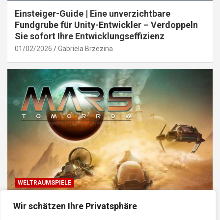
Einsteiger-Guide | Eine unverzichtbare
Fundgrube für Unity-Entwickler – Verdoppeln
Sie sofort Ihre Entwicklungseffizienz
01/02/2026
Gabriela Brzezina
WELTRAUMSPIELE
Top Weltraum-Browser-Spiele: Erkunde, baue
Wir schätzen Ihre Privatsphäre
und kämpfe im Universum