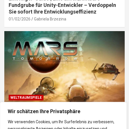
Fundgrube für Unity-Entwickler – Verdoppeln
Sie sofort Ihre Entwicklungseffizienz
01/02/2026
Gabriela Brzezina
WELTRAUMSPIELE
Top Weltraum-Browser-Spiele: Erkunde, baue
Wir schätzen Ihre Privatsphäre
und kämpfe im Universum
Wir verwenden Cookies, um Ihr Surferlebnis zu verbessern,
30/01/2026
Gabriela
personalisierte Anzeigen oder Inhalte einzusetzen und