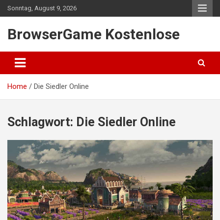
Skip
Sonntag, August 9, 2026
to
content
BrowserGame Kostenlose
Home
Die Siedler Online
Schlagwort:
Die Siedler Online