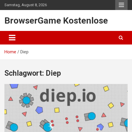
Skip
Samstag, August 8, 2026
to
content
BrowserGame Kostenlose
Home
Diep
Schlagwort:
Diep