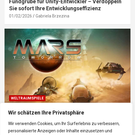
Fundgrube für Unity-Entwickler – Verdoppeln
Sie sofort Ihre Entwicklungseffizienz
01/02/2026
Gabriela Brzezina
WELTRAUMSPIELE
Top Weltraum-Browser-Spiele: Erkunde, baue
Wir schätzen Ihre Privatsphäre
und kämpfe im Universum
Wir verwenden Cookies, um Ihr Surferlebnis zu verbessern,
30/01/2026
Gabriela
personalisierte Anzeigen oder Inhalte einzusetzen und