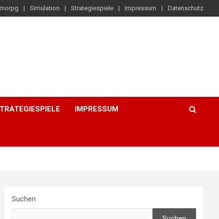
morpg
Simulation
Strategiespiele
Impressum
Datenschutz
TRATEGIESPIELE
IMPRESSUM
Suchen
Suchen