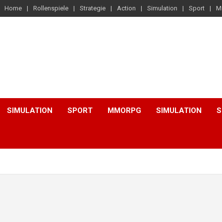
Home
Rollenspiele
Strategie
Action
Simulation
Sport
M
SIMULATION
SPORT
MMORPG
SIMULATION
S