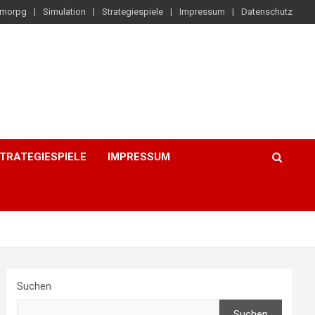
morpg
Simulation
Strategiespiele
Impressum
Datenschutz
TRATEGIESPIELE
IMPRESSUM
Suchen
Suchen