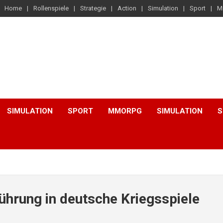
Home
Rollenspiele
Strategie
Action
Simulation
Sport
M
SIMULATION
SPORT
MMORPG
SIMULATION
S
nführung in deutsche Kriegsspiele