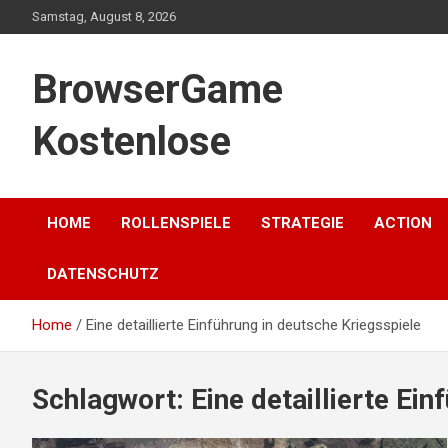
Skip
Samstag, August 8, 2026
to
content
BrowserGame
Kostenlose
HOME
ROLLENSPIELE
STRATEGIE
ACTION
DATENSCHUTZ
Home
Eine detaillierte Einführung in deutsche Kriegsspiele
Schlagwort:
Eine detaillierte Ei