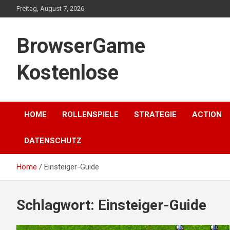
Skip
Freitag, August 7, 2026
to
content
BrowserGame
Kostenlose
HOME
ROLLENSPIELE
STRATEGIE
ACTION
DATENSCHUTZ
Home
Einsteiger-Guide
Schlagwort:
Einsteiger-Guide