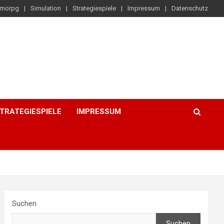
morpg
Simulation
Strategiespiele
Impressum
Datenschutz
TRATEGIESPIELE
IMPRESSUM
Suchen
Suchen