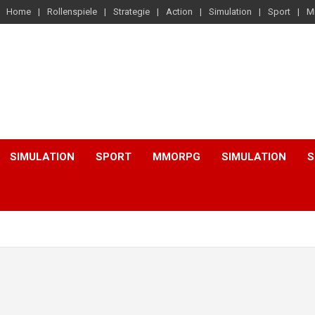
Home
Rollenspiele
Strategie
Action
Simulation
Sport
M
SIMULATION
SPORT
MMORPG
SIMULATION
S