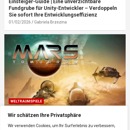
Einsteiger-Guide | Eine unverzichtbare
Fundgrube für Unity-Entwickler – Verdoppeln
Sie sofort Ihre Entwicklungseffizienz
01/02/2026
Gabriela Brzezina
WELTRAUMSPIELE
Top Weltraum-Browser-Spiele: Erkunde, baue
Wir schätzen Ihre Privatsphäre
und kämpfe im Universum
Wir verwenden Cookies, um Ihr Surferlebnis zu verbessern,
30/01/2026
Gabriela