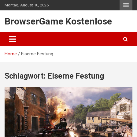
Skip
Montag, August 10, 2026
to
content
BrowserGame Kostenlose
Home
Eiserne Festung
Schlagwort:
Eiserne Festung