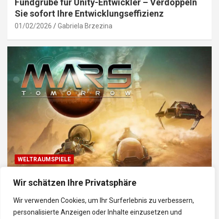
Fundgrube für Unity-Entwickler – Verdoppeln
Sie sofort Ihre Entwicklungseffizienz
01/02/2026
Gabriela Brzezina
WELTRAUMSPIELE
Top Weltraum-Browser-Spiele: Erkunde, baue
Wir schätzen Ihre Privatsphäre
und kämpfe im Universum
Wir verwenden Cookies, um Ihr Surferlebnis zu verbessern,
30/01/2026
Gabriela
personalisierte Anzeigen oder Inhalte einzusetzen und