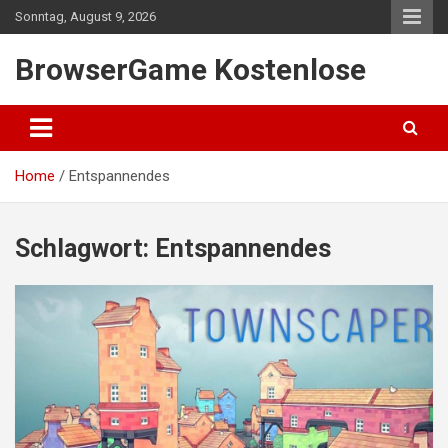
Skip
Sonntag, August 9, 2026
to
content
BrowserGame Kostenlose
Home
Entspannendes
Schlagwort:
Entspannendes