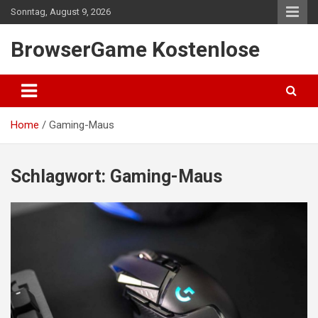
Skip
Sonntag, August 9, 2026
to
content
BrowserGame Kostenlose
Home
Gaming-Maus
Schlagwort:
Gaming-Maus