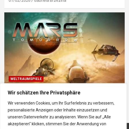
01/02/2026
Gabriela Brzezina
WELTRAUMSPIELE
Top Weltraum-Browser-Spiele: Erkunde, baue
Wir schätzen Ihre Privatsphäre
und kämpfe im Universum
Wir verwenden Cookies, um Ihr Surferlebnis zu verbessern,
30/01/2026
Gabriela
personalisierte Anzeigen oder Inhalte einzusetzen und
unseren Datenverkehr zu analysieren. Wenn Sie auf „Alle
akzeptieren" klicken, stimmen Sie der Anwendung von