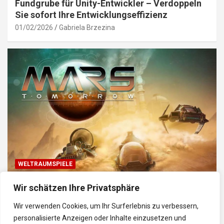
Fundgrube für Unity-Entwickler – Verdoppeln
Sie sofort Ihre Entwicklungseffizienz
01/02/2026
Gabriela Brzezina
WELTRAUMSPIELE
Top Weltraum-Browser-Spiele: Erkunde, baue
Wir schätzen Ihre Privatsphäre
und kämpfe im Universum
Wir verwenden Cookies, um Ihr Surferlebnis zu verbessern,
30/01/2026
Gabriela
personalisierte Anzeigen oder Inhalte einzusetzen und