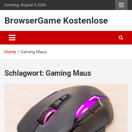
Skip
Sonntag, August 9, 2026
to
content
BrowserGame Kostenlose
Home
Gaming Maus
Schlagwort:
Gaming Maus