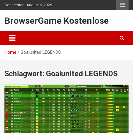
Skip
Donnerstag, August 6, 2026
to
content
BrowserGame Kostenlose
Home
Goalunited LEGENDS
Schlagwort:
Goalunited LEGENDS