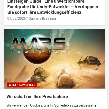
Einsteiger-Guide | Eine unverzichtbare
Fundgrube für Unity-Entwickler – Verdoppeln
Sie sofort Ihre Entwicklungseffizienz
01/02/2026
Gabriela Brzezina
WELTRAUMSPIELE
Top Weltraum-Browser-Spiele: Erkunde, baue
Wir schätzen Ihre Privatsphäre
und kämpfe im Universum
Wir verwenden Cookies, um Ihr Surferlebnis zu verbessern,
30/01/2026
Gabriela