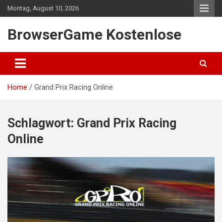
Skip
Montag, August 10, 2026
to
content
BrowserGame Kostenlose
Home
Grand Prix Racing Online
Schlagwort:
Grand Prix Racing
Online