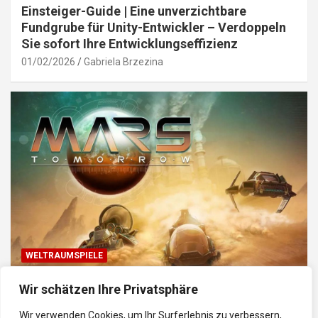
Einsteiger-Guide | Eine unverzichtbare
Fundgrube für Unity-Entwickler – Verdoppeln
Sie sofort Ihre Entwicklungseffizienz
01/02/2026
Gabriela Brzezina
WELTRAUMSPIELE
Top Weltraum-Browser-Spiele: Erkunde, baue
Wir schätzen Ihre Privatsphäre
und kämpfe im Universum
Wir verwenden Cookies, um Ihr Surferlebnis zu verbessern,