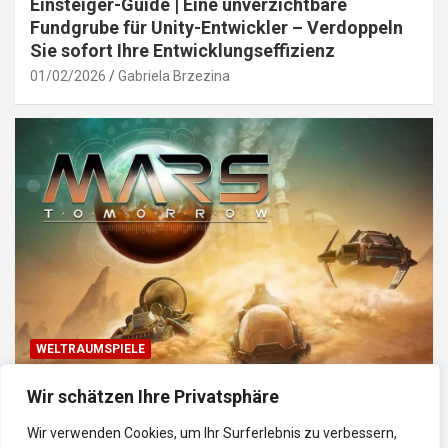
Einsteiger-Guide | Eine unverzichtbare
Fundgrube für Unity-Entwickler – Verdoppeln
Sie sofort Ihre Entwicklungseffizienz
01/02/2026
Gabriela Brzezina
WELTRAUMSPIELE
Top Weltraum-Browser-Spiele: Erkunde, baue
Wir schätzen Ihre Privatsphäre
und kämpfe im Universum
Wir verwenden Cookies, um Ihr Surferlebnis zu verbessern,
30/01/2026
Gabriela