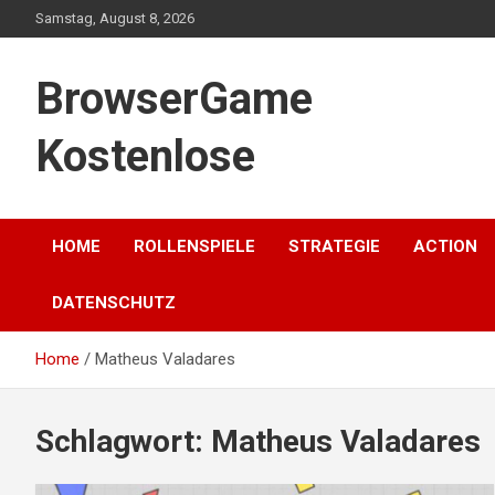
Skip
Samstag, August 8, 2026
to
content
BrowserGame
Kostenlose
HOME
ROLLENSPIELE
STRATEGIE
ACTION
DATENSCHUTZ
Home
Matheus Valadares
Schlagwort:
Matheus Valadares