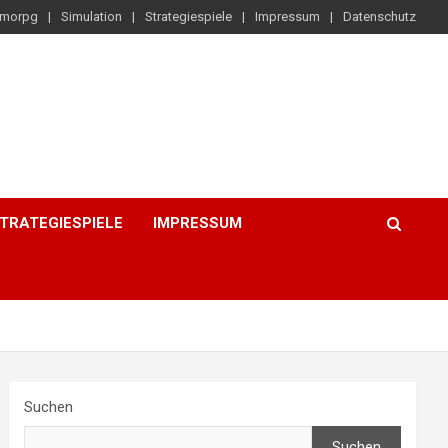
morpg
Simulation
Strategiespiele
Impressum
Datenschutz
TRATEGIESPIELE
IMPRESSUM
Suchen
Suchen