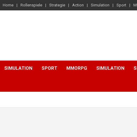
Home
Rollenspiele
Strategie
Action
Simulation
Sport
M
SIMULATION
SPORT
MMORPG
SIMULATION
S