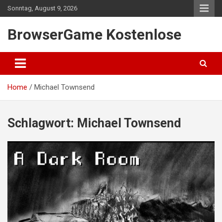
Skip
Sonntag, August 9, 2026
to
content
BrowserGame Kostenlose
Home
Michael Townsend
Schlagwort:
Michael Townsend