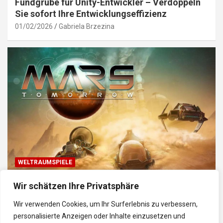
Fundgrube für Unity-Entwickler – Verdoppeln
Sie sofort Ihre Entwicklungseffizienz
01/02/2026
Gabriela Brzezina
WELTRAUMSPIELE
Top Weltraum-Browser-Spiele: Erkunde, baue
Wir schätzen Ihre Privatsphäre
und kämpfe im Universum
Wir verwenden Cookies, um Ihr Surferlebnis zu verbessern,
30/01/2026
Gabriela
personalisierte Anzeigen oder Inhalte einzusetzen und