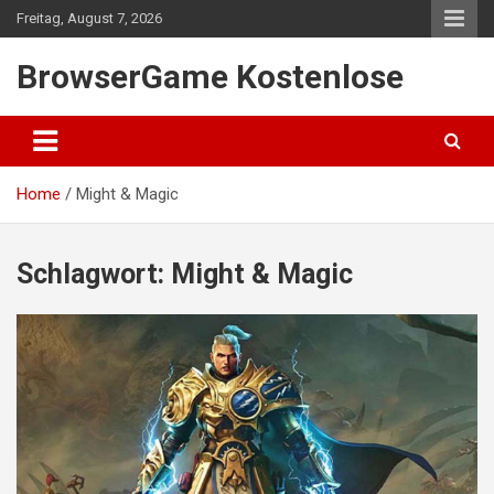
Skip
Freitag, August 7, 2026
to
content
BrowserGame Kostenlose
Home
Might & Magic
Schlagwort:
Might & Magic