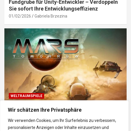
Fundgrube für Unity-Entwickler – Verdoppeln
Sie sofort Ihre Entwicklungseffizienz
01/02/2026
Gabriela Brzezina
WELTRAUMSPIELE
Top Weltraum-Browser-Spiele: Erkunde, baue
Wir schätzen Ihre Privatsphäre
und kämpfe im Universum
Wir verwenden Cookies, um Ihr Surferlebnis zu verbessern,
30/01/2026
Gabriela
personalisierte Anzeigen oder Inhalte einzusetzen und