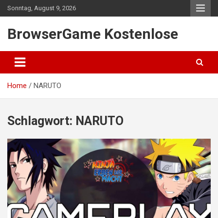
Skip
Sonntag, August 9, 2026
to
content
BrowserGame Kostenlose
Home
NARUTO
Schlagwort:
NARUTO