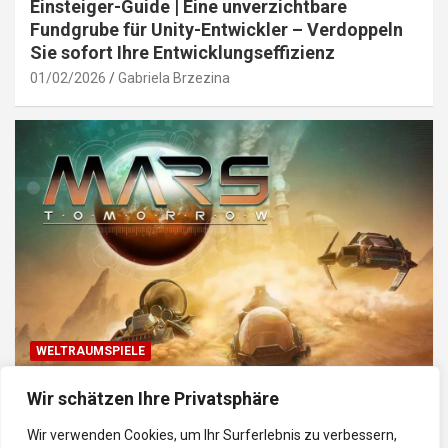
Einsteiger-Guide | Eine unverzichtbare
Fundgrube für Unity-Entwickler – Verdoppeln
Sie sofort Ihre Entwicklungseffizienz
01/02/2026
Gabriela Brzezina
WELTRAUMSPIELE
Top Weltraum-Browser-Spiele: Erkunde, baue
Wir schätzen Ihre Privatsphäre
und kämpfe im Universum
Wir verwenden Cookies, um Ihr Surferlebnis zu verbessern,
30/01/2026
Gabriela