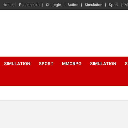
Home
Rollenspiele
Strategie
Action
Simulation
Sport
M
SIMULATION
SPORT
MMORPG
SIMULATION
S