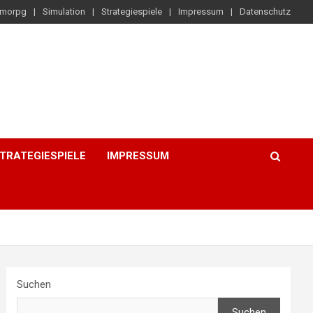
morpg
Simulation
Strategiespiele
Impressum
Datenschutz
TRATEGIESPIELE
IMPRESSUM
Suchen
Suchen