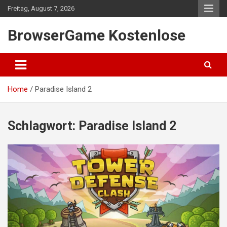
Skip
Freitag, August 7, 2026
to
content
BrowserGame Kostenlose
Home
Paradise Island 2
Schlagwort:
Paradise Island 2