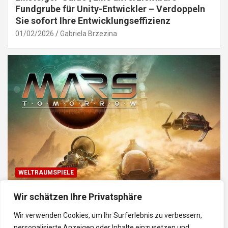
Fundgrube für Unity-Entwickler – Verdoppeln
Sie sofort Ihre Entwicklungseffizienz
01/02/2026
Gabriela Brzezina
WELTRAUMSPIELE
Top Weltraum-Browser-Spiele: Erkunde, baue
Wir schätzen Ihre Privatsphäre
und kämpfe im Universum
Wir verwenden Cookies, um Ihr Surferlebnis zu verbessern,
30/01/2026
Gabriela
personalisierte Anzeigen oder Inhalte einzusetzen und