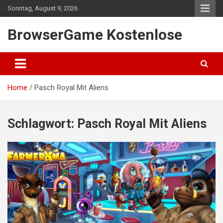
Skip
Sonntag, August 9, 2026
to
content
BrowserGame Kostenlose
Home
Pasch Royal Mit Aliens
Schlagwort:
Pasch Royal Mit Aliens