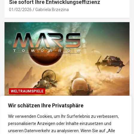
Sie sofort Ihre Entwicklungseffizienz
01/02/2026
Gabriela Brzezina
WELTRAUMSPIELE
Top Weltraum-Browser-Spiele: Erkunde, baue
Wir schätzen Ihre Privatsphäre
und kämpfe im Universum
Wir verwenden Cookies, um Ihr Surferlebnis zu verbessern,
30/01/2026
Gabriela
personalisierte Anzeigen oder Inhalte einzusetzen und
unseren Datenverkehr zu analysieren. Wenn Sie auf „Alle