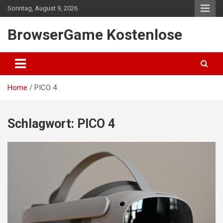
Skip
Sonntag, August 9, 2026
to
content
BrowserGame Kostenlose
Home
PICO 4
Schlagwort:
PICO 4