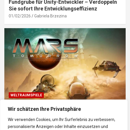
Fundgrube für Unity-Entwickler – Verdoppeln
Sie sofort Ihre Entwicklungseffizienz
01/02/2026
Gabriela Brzezina
WELTRAUMSPIELE
Top Weltraum-Browser-Spiele: Erkunde, baue
Wir schätzen Ihre Privatsphäre
und kämpfe im Universum
Wir verwenden Cookies, um Ihr Surferlebnis zu verbessern,
30/01/2026
Gabriela
personalisierte Anzeigen oder Inhalte einzusetzen und