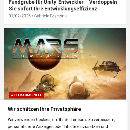
Fundgrube für Unity-Entwickler – Verdoppeln
Sie sofort Ihre Entwicklungseffizienz
01/02/2026
Gabriela Brzezina
WELTRAUMSPIELE
Top Weltraum-Browser-Spiele: Erkunde, baue
Wir schätzen Ihre Privatsphäre
und kämpfe im Universum
Wir verwenden Cookies, um Ihr Surferlebnis zu verbessern,
30/01/2026
Gabriela
personalisierte Anzeigen oder Inhalte einzusetzen und