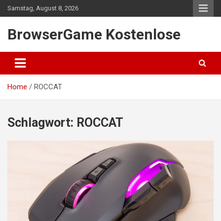
Skip
Samstag, August 8, 2026
to
content
BrowserGame Kostenlose
Home
ROCCAT
Schlagwort:
ROCCAT