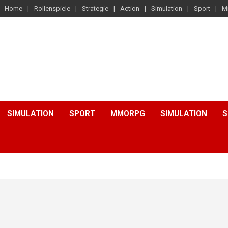
Home
Rollenspiele
Strategie
Action
Simulation
Sport
M
SIMULATION
SPORT
MMORPG
SIMULATION
S