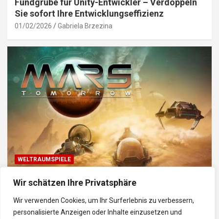
Fundgrube für Unity-Entwickler – Verdoppeln
Sie sofort Ihre Entwicklungseffizienz
01/02/2026
Gabriela Brzezina
WELTRAUMSPIELE
Top Weltraum-Browser-Spiele: Erkunde, baue
Wir schätzen Ihre Privatsphäre
und kämpfe im Universum
Wir verwenden Cookies, um Ihr Surferlebnis zu verbessern,
30/01/2026
Gabriela
personalisierte Anzeigen oder Inhalte einzusetzen und