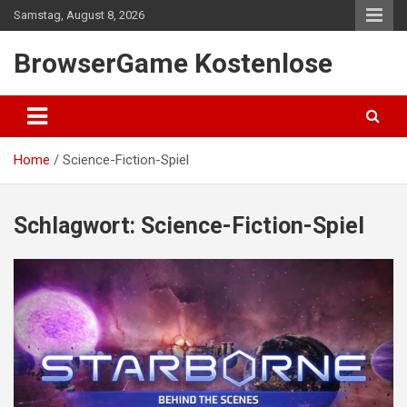
Skip
Samstag, August 8, 2026
to
content
BrowserGame Kostenlose
Home
Science-Fiction-Spiel
Schlagwort:
Science-Fiction-Spiel