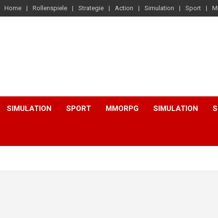
Home
Rollenspiele
Strategie
Action
Simulation
Sport
M
SIMULATION
SPORT
MMORPG
SIMULATION
S