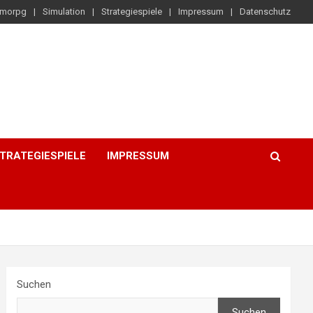
morpg
Simulation
Strategiespiele
Impressum
Datenschutz
TRATEGIESPIELE
IMPRESSUM
Suchen
Suchen