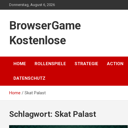
Skip
Donnerstag, August 6, 2026
to
content
BrowserGame
Kostenlose
HOME
ROLLENSPIELE
STRATEGIE
ACTION
DATENSCHUTZ
Home
Skat Palast
Schlagwort:
Skat Palast