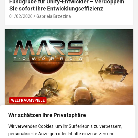
Fundgrube für Unity-Entwickler – Verdoppeln
Sie sofort Ihre Entwicklungseffizienz
01/02/2026
Gabriela Brzezina
WELTRAUMSPIELE
Top Weltraum-Browser-Spiele: Erkunde, baue
Wir schätzen Ihre Privatsphäre
und kämpfe im Universum
Wir verwenden Cookies, um Ihr Surferlebnis zu verbessern,
30/01/2026
Gabriela
personalisierte Anzeigen oder Inhalte einzusetzen und