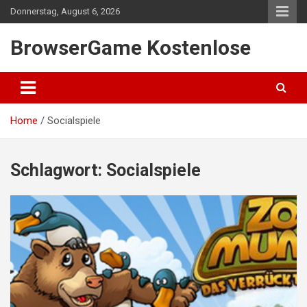
Skip
Donnerstag, August 6, 2026
to
content
BrowserGame Kostenlose
Home
Socialspiele
Schlagwort:
Socialspiele