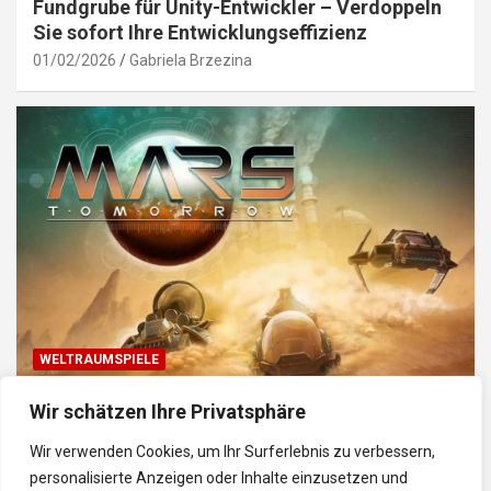
Fundgrube für Unity-Entwickler – Verdoppeln
Sie sofort Ihre Entwicklungseffizienz
01/02/2026
Gabriela Brzezina
WELTRAUMSPIELE
Top Weltraum-Browser-Spiele: Erkunde, baue
Wir schätzen Ihre Privatsphäre
und kämpfe im Universum
Wir verwenden Cookies, um Ihr Surferlebnis zu verbessern,
30/01/2026
Gabriela
personalisierte Anzeigen oder Inhalte einzusetzen und