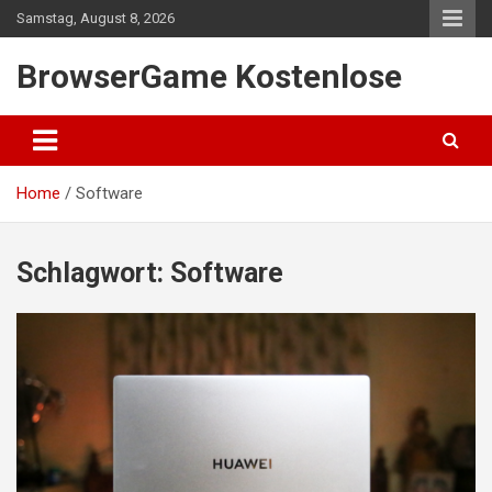
Skip
Samstag, August 8, 2026
to
content
BrowserGame Kostenlose
Home
Software
Schlagwort:
Software