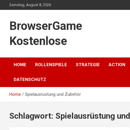
Skip
Samstag, August 8, 2026
to
content
BrowserGame
Kostenlose
HOME
ROLLENSPIELE
STRATEGIE
ACTION
DATENSCHUTZ
Home
Spielausrüstung und Zubehör
Schlagwort:
Spielausrüstung un