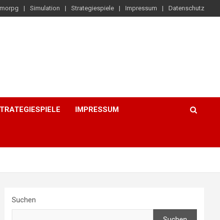
morpg
Simulation
Strategiespiele
Impressum
Datenschutz
TRATEGIESPIELE
IMPRESSUM
Suchen
Suchen