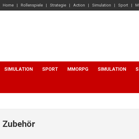
Home
Rollenspiele
Strategie
Action
Simulation
Sport
M
SIMULATION
SPORT
MMORPG
SIMULATION
S
d Zubehör