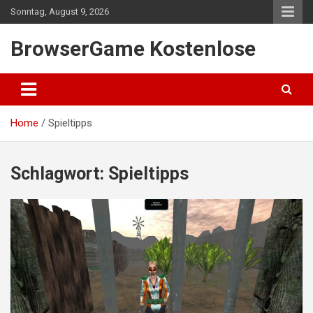
Skip
Sonntag, August 9, 2026
to
content
BrowserGame Kostenlose
Home
Spieltipps
Schlagwort:
Spieltipps