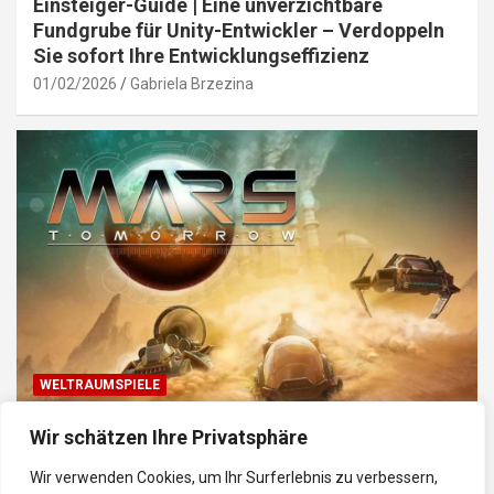
Einsteiger-Guide | Eine unverzichtbare
Fundgrube für Unity-Entwickler – Verdoppeln
Sie sofort Ihre Entwicklungseffizienz
01/02/2026
Gabriela Brzezina
WELTRAUMSPIELE
Top Weltraum-Browser-Spiele: Erkunde, baue
Wir schätzen Ihre Privatsphäre
und kämpfe im Universum
Wir verwenden Cookies, um Ihr Surferlebnis zu verbessern,
30/01/2026
Gabriela