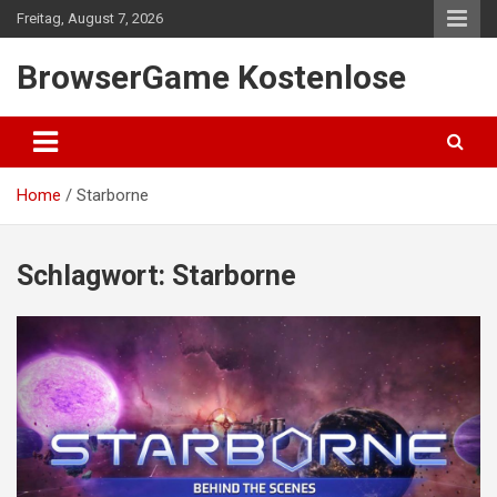
Skip
Freitag, August 7, 2026
to
content
BrowserGame Kostenlose
Home
Starborne
Schlagwort:
Starborne