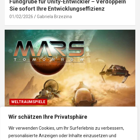
Fundgrube für Unity-Entwickler – Verdoppeln
Sie sofort Ihre Entwicklungseffizienz
01/02/2026
Gabriela Brzezina
WELTRAUMSPIELE
Top Weltraum-Browser-Spiele: Erkunde, baue
Wir schätzen Ihre Privatsphäre
und kämpfe im Universum
Wir verwenden Cookies, um Ihr Surferlebnis zu verbessern,
30/01/2026
Gabriela
personalisierte Anzeigen oder Inhalte einzusetzen und