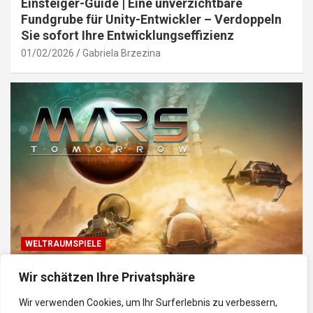
Einsteiger-Guide | Eine unverzichtbare
Fundgrube für Unity-Entwickler – Verdoppeln
Sie sofort Ihre Entwicklungseffizienz
01/02/2026
Gabriela Brzezina
WELTRAUMSPIELE
Top Weltraum-Browser-Spiele: Erkunde, baue
Wir schätzen Ihre Privatsphäre
und kämpfe im Universum
Wir verwenden Cookies, um Ihr Surferlebnis zu verbessern,
30/01/2026
Gabriela