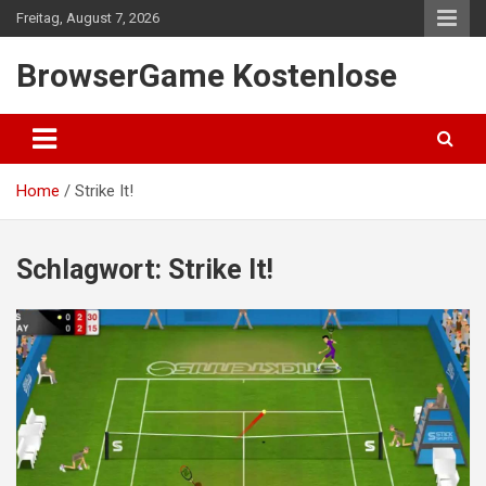
Skip
Freitag, August 7, 2026
to
content
BrowserGame Kostenlose
Home
Strike It!
Schlagwort:
Strike It!