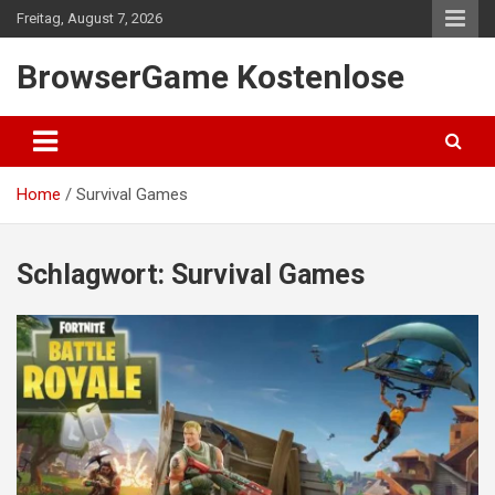
Skip
Freitag, August 7, 2026
to
content
BrowserGame Kostenlose
Home
Survival Games
Schlagwort:
Survival Games