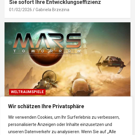
Sie sofort Ihre Entwicklungseffizienz
01/02/2026
Gabriela Brzezina
WELTRAUMSPIELE
Top Weltraum-Browser-Spiele: Erkunde, baue
Wir schätzen Ihre Privatsphäre
und kämpfe im Universum
Wir verwenden Cookies, um Ihr Surferlebnis zu verbessern,
30/01/2026
Gabriela
personalisierte Anzeigen oder Inhalte einzusetzen und
unseren Datenverkehr zu analysieren. Wenn Sie auf „Alle