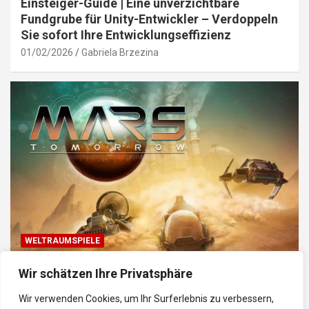
Einsteiger-Guide | Eine unverzichtbare
Fundgrube für Unity-Entwickler – Verdoppeln
Sie sofort Ihre Entwicklungseffizienz
01/02/2026
Gabriela Brzezina
WELTRAUMSPIELE
Top Weltraum-Browser-Spiele: Erkunde, baue
Wir schätzen Ihre Privatsphäre
und kämpfe im Universum
Wir verwenden Cookies, um Ihr Surferlebnis zu verbessern,
30/01/2026
Gabriela