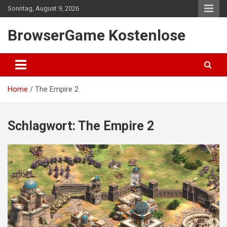
Skip
Sonntag, August 9, 2026
to
content
BrowserGame Kostenlose
Home
The Empire 2
Schlagwort:
The Empire 2