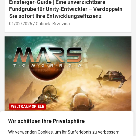
Einsteiger-Guide | Eine unverzichtbare
Fundgrube für Unity-Entwickler – Verdoppeln
Sie sofort Ihre Entwicklungseffizienz
01/02/2026
Gabriela Brzezina
WELTRAUMSPIELE
Top Weltraum-Browser-Spiele: Erkunde, baue
Wir schätzen Ihre Privatsphäre
und kämpfe im Universum
Wir verwenden Cookies, um Ihr Surferlebnis zu verbessern,
30/01/2026
Gabriela