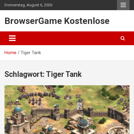
Skip
Donnerstag, August 6, 2026
to
content
BrowserGame Kostenlose
Home
Tiger Tank
Schlagwort:
Tiger Tank