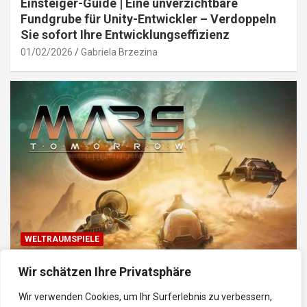
Einsteiger-Guide | Eine unverzichtbare
Fundgrube für Unity-Entwickler – Verdoppeln
Sie sofort Ihre Entwicklungseffizienz
01/02/2026
Gabriela Brzezina
WELTRAUMSPIELE
Top Weltraum-Browser-Spiele: Erkunde, baue
Wir schätzen Ihre Privatsphäre
und kämpfe im Universum
Wir verwenden Cookies, um Ihr Surferlebnis zu verbessern,
30/01/2026
Gabriela